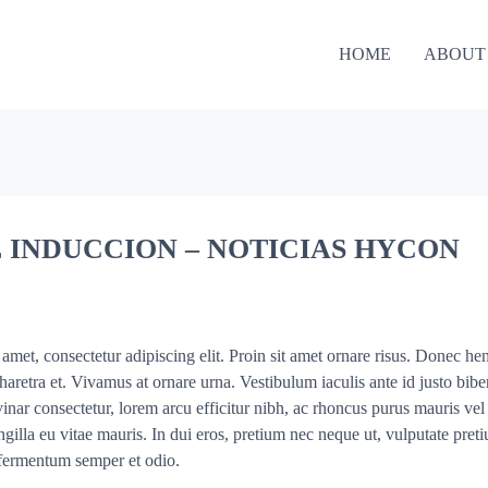
HOME
ABOUT
 INDUCCION – NOTICIAS HYCON
met, consectetur adipiscing elit. Proin sit amet ornare risus. Donec hend
retra et. Vivamus at ornare urna. Vestibulum iaculis ante id justo bi
inar consectetur, lorem arcu efficitur nibh, ac rhoncus purus mauris vel 
ringilla eu vitae mauris. In dui eros, pretium nec neque ut, vulputate pre
 fermentum semper et odio.