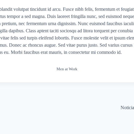
blandit volutpat tincidunt id arcu. Fusce nibh felis, fermentum et feugiat 
uctus tempor a sed magna. Duis laoreet fringilla nunc, sed euismod nequ
a pretium, nec fermentum urna dignissim. Nunc euismod faucibus iaculi
illa dapibus. Class aptent taciti sociosqu ad litora torquent per conubia
tae felis sed turpis eleifend lobortis. Fusce molestie velit et ipsum el
us. Donec ac rhoncus augue. Sed vitae purus justo. Sed varius cursus l
s eu. Morbi faucibus erat mauris, in consectetur mi commodo id.
Men at Work
Notici